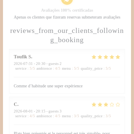
Avaliações 100% certificadas
Apenas os clientes que fizeram reservas submeteram avaliações
reviews_from_our_clients_followin
g_booking
Toufik
S
2026-07-31
- 20:30 - guests 2
service
:
5
/5
ambience
:
4
/5
menu
:
5
/5
quality_price
:
5
/5
Comme d’habitude une super expérience
C
2026-08-01
- 20:15 - guests 3
service
:
4
/5
ambience
:
4
/5
menu
:
3
/5
quality_price
:
3
/5
Plats bien présentés et le personnel est très aimable- pour