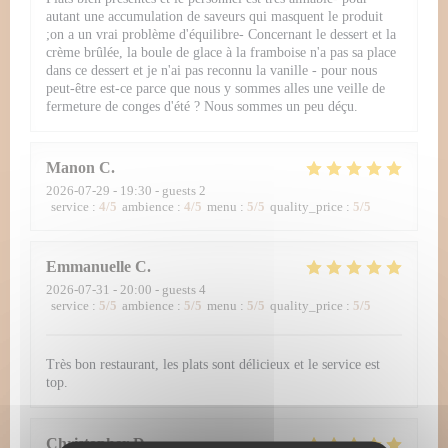
autant une accumulation de saveurs qui masquent le produit
;on a un vrai problème d'équilibre- Concernant le dessert et la
crème brûlée, la boule de glace à la framboise n'a pas sa place
dans ce dessert et je n'ai pas reconnu la vanille - pour nous
peut-être est-ce parce que nous y sommes alles une veille de
fermeture de conges d'été ? Nous sommes un peu déçu.
Manon
C
2026-07-29
- 19:30 - guests 2
service
:
4
/5
ambience
:
4
/5
menu
:
5
/5
quality_price
:
5
/5
Emmanuelle
C
2026-07-31
- 20:00 - guests 4
service
:
5
/5
ambience
:
5
/5
menu
:
5
/5
quality_price
:
5
/5
Très bon restaurant, les plats sont délicieux et le service est
top.
Christopher
D