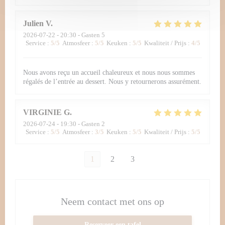
Julien
V
2026-07-22
- 20:30 - Gasten 5
Service
:
5
/5
Atmosfeer
:
5
/5
Keuken
:
5
/5
Kwaliteit / Prijs
:
4
/5
Nous avons reçu un accueil chaleureux et nous nous sommes
régalés de l’entrée au dessert. Nous y retournerons assurément.
VIRGINIE
G
2026-07-24
- 19:30 - Gasten 2
Service
:
5
/5
Atmosfeer
:
3
/5
Keuken
:
5
/5
Kwaliteit / Prijs
:
5
/5
1
2
3
Neem contact met ons op
Reserveer een tafel