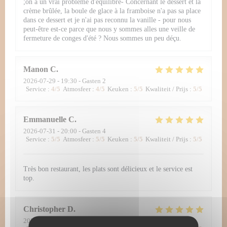
;on a un vrai problème d'équilibre- Concernant le dessert et la
crème brûlée, la boule de glace à la framboise n'a pas sa place
dans ce dessert et je n'ai pas reconnu la vanille - pour nous
peut-être est-ce parce que nous y sommes alles une veille de
fermeture de conges d'été ? Nous sommes un peu déçu.
Manon
C
2026-07-29
- 19:30 - Gasten 2
Service
:
4
/5
Atmosfeer
:
4
/5
Keuken
:
5
/5
Kwaliteit / Prijs
:
5
/5
Emmanuelle
C
2026-07-31
- 20:00 - Gasten 4
Service
:
5
/5
Atmosfeer
:
5
/5
Keuken
:
5
/5
Kwaliteit / Prijs
:
5
/5
Très bon restaurant, les plats sont délicieux et le service est
top.
Christopher
D
2026-07-30
- 12:30 - Gasten 2