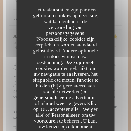
Service
:
5
/5
Atmosfeer
:
5
/5
Keuken
:
5
/5
Kwaliteit / Prijs
:
5
/5
Het restaurant en zijn partners
gebruiken cookies op deze site,
Super découverte. Tout simplement excellent !
wat kan leiden tot de
verzameling van
persoonsgegevens.
Amy
H
'Noodzakelijke' cookies zijn
2026-07-29
- 12:30 - Gasten 3
verplicht en worden standaard
Service
:
5
/5
Atmosfeer
:
5
/5
Keuken
:
5
/5
Kwaliteit / Prijs
:
4
/5
geïnstalleerd. Andere optionele
cookies vereisen uw
toestemming. Deze optionele
Une expérience gastronomique d'exception à L'Atelier 28 Dès
cookies worden gebruikt om
le passage de la porte, L'Atelier 28 vous plonge dans un
uw navigatie te analyseren, het
univers culinaire raffiné et inoubliable. Chaque détail, de
sitepubliek te meten, functies te
l'ambiance chaleureuse jusqu'à la dernière bouchée, témoigne
bieden (bijv. gerelateerd aan
d'une passion authentique pour la haute gastronomie. Une
sociale netwerken) of
gastronomie remarquable et visuelle Les assiettes servies sont
de véritables œuvres d'art. Chaque plat arrive dressé avec une
gepersonaliseerde advertenties
précision chirurgicale, mêlant couleurs vibrantes, jeux de
of inhoud weer te geven. Klik
textures et présentations d'une élégance rare. Mais la beauté ne
op 'OK, accepteer alle', 'Weiger
s'arrête pas au visuel : en bouche, les associations de saveurs
alle' of 'Personaliseer' om uw
sont parfaitement équilibrées, audacieuses, et mettent à
voorkeuren te beheren. U kunt
l'honneur des produits de saison d'une fraîcheur irréprochable.
uw keuzes op elk moment
Un service irréprochable et chaleureux Pour sublimer cette