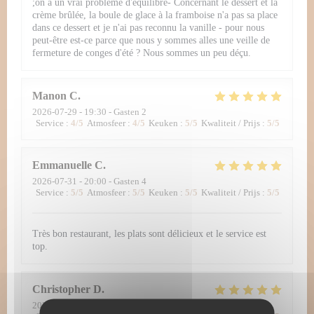
;on a un vrai problème d'équilibre- Concernant le dessert et la
crème brûlée, la boule de glace à la framboise n'a pas sa place
dans ce dessert et je n'ai pas reconnu la vanille - pour nous
peut-être est-ce parce que nous y sommes alles une veille de
fermeture de conges d'été ? Nous sommes un peu déçu.
Manon
C
2026-07-29
- 19:30 - Gasten 2
Service
:
4
/5
Atmosfeer
:
4
/5
Keuken
:
5
/5
Kwaliteit / Prijs
:
5
/5
Emmanuelle
C
2026-07-31
- 20:00 - Gasten 4
Service
:
5
/5
Atmosfeer
:
5
/5
Keuken
:
5
/5
Kwaliteit / Prijs
:
5
/5
Très bon restaurant, les plats sont délicieux et le service est
top.
Christopher
D
2026-07-30
- 12:30 - Gasten 2