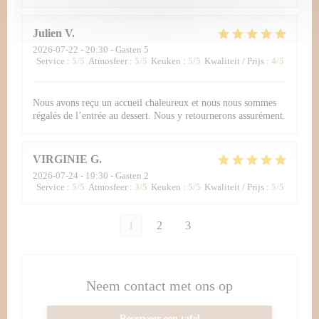
Julien
V
2026-07-22
- 20:30 - Gasten 5
Service
:
5
/5
Atmosfeer
:
5
/5
Keuken
:
5
/5
Kwaliteit / Prijs
:
4
/5
Nous avons reçu un accueil chaleureux et nous nous sommes
régalés de l’entrée au dessert. Nous y retournerons assurément.
VIRGINIE
G
2026-07-24
- 19:30 - Gasten 2
Service
:
5
/5
Atmosfeer
:
3
/5
Keuken
:
5
/5
Kwaliteit / Prijs
:
5
/5
1
2
3
Neem contact met ons op
Reserveer een tafel