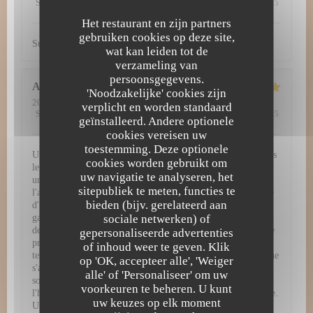
Service
:
5
/5
Atmosfeer
:
5
/5
Keuken
:
5
/5
Kwaliteit / Prijs
:
5
/5
Het restaurant en zijn partners
gebruiken cookies op deze site,
Super découverte. Tout simplement excellent !
wat kan leiden tot de
verzameling van
persoonsgegevens.
Amy
H
'Noodzakelijke' cookies zijn
2026-07-29
- 12:30 - Gasten 3
verplicht en worden standaard
Service
:
5
/5
Atmosfeer
:
5
/5
Keuken
:
5
/5
Kwaliteit / Prijs
:
4
/5
geïnstalleerd. Andere optionele
cookies vereisen uw
toestemming. Deze optionele
Une expérience gastronomique d'exception à L'Atelier 28 Dès
cookies worden gebruikt om
le passage de la porte, L'Atelier 28 vous plonge dans un
uw navigatie te analyseren, het
univers culinaire raffiné et inoubliable. Chaque détail, de
sitepubliek te meten, functies te
l'ambiance chaleureuse jusqu'à la dernière bouchée, témoigne
bieden (bijv. gerelateerd aan
d'une passion authentique pour la haute gastronomie. Une
sociale netwerken) of
gastronomie remarquable et visuelle Les assiettes servies sont
de véritables œuvres d'art. Chaque plat arrive dressé avec une
gepersonaliseerde advertenties
précision chirurgicale, mêlant couleurs vibrantes, jeux de
of inhoud weer te geven. Klik
textures et présentations d'une élégance rare. Mais la beauté ne
op 'OK, accepteer alle', 'Weiger
s'arrête pas au visuel : en bouche, les associations de saveurs
alle' of 'Personaliseer' om uw
sont parfaitement équilibrées, audacieuses, et mettent à
voorkeuren te beheren. U kunt
l'honneur des produits de saison d'une fraîcheur irréprochable.
uw keuzes op elk moment
Un service irréprochable et chaleureux Pour sublimer cette