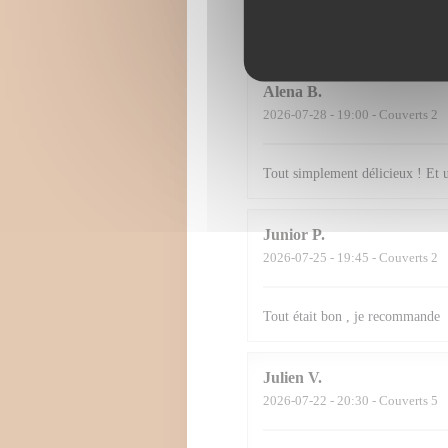
fluide, prévenante et jamais intr
attentions délicates, on se sent v
Alena
B
2026-07-28
- 19:00 - Couverts 2
Tout simplement délicieux ! Et 
Junior
P
2026-07-25
- 19:45 - Couverts 2
Tout était bon , je recommande
Julien
V
2026-07-22
- 20:30 - Couverts 5