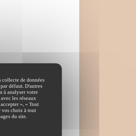
la collecte de données
 par défaut. D'autres
t à analyser votre
n avec les réseaux
 accepter », « Tout
 vos choix à tout
ages du site.