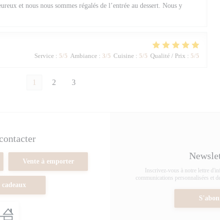
eureux et nous nous sommes régalés de l’entrée au dessert. Nous y
Service
:
5
/5
Ambiance
:
3
/5
Cuisine
:
5
/5
Qualité / Prix
:
5
/5
1
2
3
contacter
Newsle
Vente à emporter
Inscrivez-vous à notre lettre d'i
communications personnalisées et des
 cadeaux
S'abon