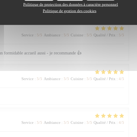
usive. Entre recommandations avisées, rythme parfait entre les plats et
Politique de protection des données à caractère personnel
éritablement privilégié du début à la fin du repas.
Politique de gestion des cookies
Service
:
5
/5
Ambiance
:
5
/5
Cuisine
:
5
/5
Qualité / Prix
:
5
/5
un formidable accueil aussi - je recommande 👍
Service
:
5
/5
Ambiance
:
5
/5
Cuisine
:
5
/5
Qualité / Prix
:
4
/5
Service
:
5
/5
Ambiance
:
5
/5
Cuisine
:
5
/5
Qualité / Prix
:
4
/5