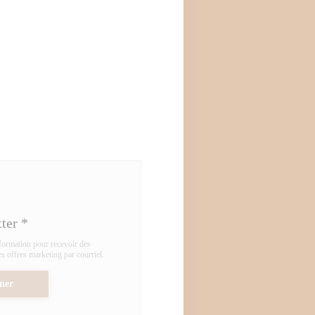
tter
*
nformation pour recevoir des
 offres marketing par courriel.
ner