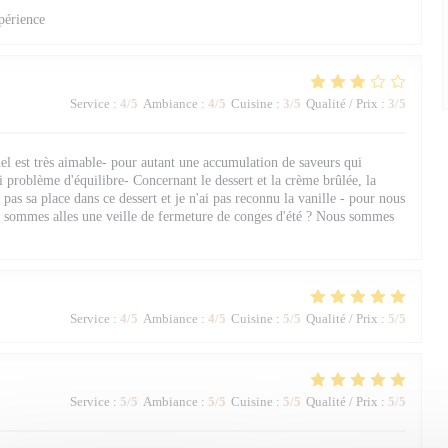
périence
Service
:
4
/5
Ambiance
:
4
/5
Cuisine
:
3
/5
Qualité / Prix
:
3
/5
nel est très aimable- pour autant une accumulation de saveurs qui
i problème d'équilibre- Concernant le dessert et la crème brûlée, la
 pas sa place dans ce dessert et je n'ai pas reconnu la vanille - pour nous
 y sommes alles une veille de fermeture de conges d'été ? Nous sommes
Service
:
4
/5
Ambiance
:
4
/5
Cuisine
:
5
/5
Qualité / Prix
:
5
/5
Service
:
5
/5
Ambiance
:
5
/5
Cuisine
:
5
/5
Qualité / Prix
:
5
/5