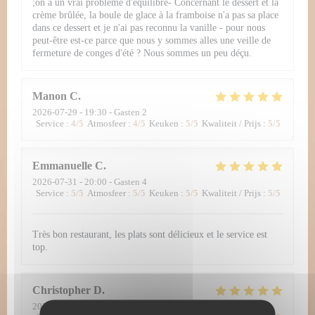
;on a un vrai problème d'équilibre- Concernant le dessert et la
crème brûlée, la boule de glace à la framboise n'a pas sa place
dans ce dessert et je n'ai pas reconnu la vanille - pour nous
peut-être est-ce parce que nous y sommes alles une veille de
fermeture de conges d'été ? Nous sommes un peu déçu.
Manon
C
2026-07-29
- 19:30 - Gasten 2
Service
:
4
/5
Atmosfeer
:
4
/5
Keuken
:
5
/5
Kwaliteit / Prijs
:
5
/5
Emmanuelle
C
2026-07-31
- 20:00 - Gasten 4
Service
:
5
/5
Atmosfeer
:
5
/5
Keuken
:
5
/5
Kwaliteit / Prijs
:
5
/5
Très bon restaurant, les plats sont délicieux et le service est
top.
Christopher
D
2026-07-30
- 12:30 - Gasten 2