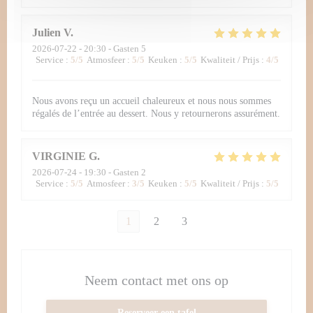
Julien
V
2026-07-22
- 20:30 - Gasten 5
Service
:
5
/5
Atmosfeer
:
5
/5
Keuken
:
5
/5
Kwaliteit / Prijs
:
4
/5
Nous avons reçu un accueil chaleureux et nous nous sommes
régalés de l’entrée au dessert. Nous y retournerons assurément.
VIRGINIE
G
2026-07-24
- 19:30 - Gasten 2
Service
:
5
/5
Atmosfeer
:
3
/5
Keuken
:
5
/5
Kwaliteit / Prijs
:
5
/5
1
2
3
Neem contact met ons op
Reserveer een tafel