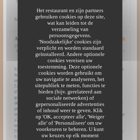
Service
:
5
/5
Atmosfeer
:
5
/5
Keuken
:
5
/5
Kwaliteit / Prijs
:
5
/5
Het restaurant en zijn partners
gebruiken cookies op deze site,
Super découverte. Tout simplement excellent !
wat kan leiden tot de
verzameling van
persoonsgegevens.
Amy
H
'Noodzakelijke' cookies zijn
2026-07-29
- 12:30 - Gasten 3
verplicht en worden standaard
Service
:
5
/5
Atmosfeer
:
5
/5
Keuken
:
5
/5
Kwaliteit / Prijs
:
4
/5
geïnstalleerd. Andere optionele
cookies vereisen uw
toestemming. Deze optionele
Une expérience gastronomique d'exception à L'Atelier 28 Dès
cookies worden gebruikt om
le passage de la porte, L'Atelier 28 vous plonge dans un
uw navigatie te analyseren, het
univers culinaire raffiné et inoubliable. Chaque détail, de
sitepubliek te meten, functies te
l'ambiance chaleureuse jusqu'à la dernière bouchée, témoigne
bieden (bijv. gerelateerd aan
d'une passion authentique pour la haute gastronomie. Une
sociale netwerken) of
gastronomie remarquable et visuelle Les assiettes servies sont
de véritables œuvres d'art. Chaque plat arrive dressé avec une
gepersonaliseerde advertenties
précision chirurgicale, mêlant couleurs vibrantes, jeux de
of inhoud weer te geven. Klik
textures et présentations d'une élégance rare. Mais la beauté ne
op 'OK, accepteer alle', 'Weiger
s'arrête pas au visuel : en bouche, les associations de saveurs
alle' of 'Personaliseer' om uw
sont parfaitement équilibrées, audacieuses, et mettent à
voorkeuren te beheren. U kunt
l'honneur des produits de saison d'une fraîcheur irréprochable.
uw keuzes op elk moment
Un service irréprochable et chaleureux Pour sublimer cette