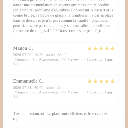
autant une accumulation de saveurs qui masquent le produit
;on a un vrai problème d'équilibre- Concernant le dessert et la
crème brûlée, la boule de glace à la framboise n'a pas sa place
dans ce dessert et je n'ai pas reconnu la vanille - pour nous
peut-être est-ce parce que nous y sommes alles une veille de
fermeture de conges d'été ? Nous sommes un peu déçu.
Manon
C
2026-07-29
- 19:30 - καλεσμένοι 2
Υπηρεσία
:
4
/5
Ατμόσφαιρα
:
4
/5
Μενού
:
5
/5
Ποιότητα / Τιμή
:
5
/5
Emmanuelle
C
2026-07-31
- 20:00 - καλεσμένοι 4
Υπηρεσία
:
5
/5
Ατμόσφαιρα
:
5
/5
Μενού
:
5
/5
Ποιότητα / Τιμή
:
5
/5
Très bon restaurant, les plats sont délicieux et le service est
top.