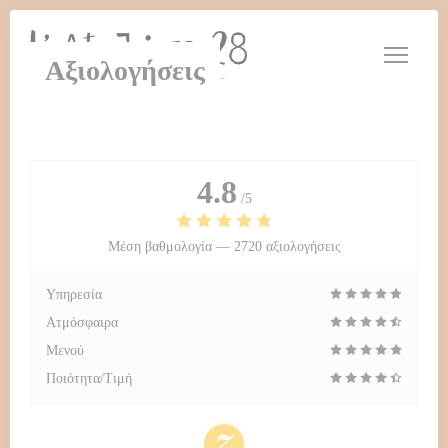
Πίνακας διαχείρισης "Μπισκότων" (Cookies)
Αξιολογήσεις
4.8
/5
Μέση βαθμολογία —
2720 αξιολογήσεις
Υπηρεσία
Ατμόσφαιρα
Μενού
Ποιότητα/Τιμή