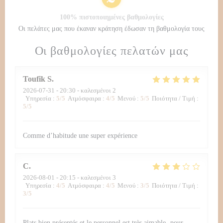
100% πιστοποιημένες βαθμολογίες
Οι πελάτες μας που έκαναν κράτηση έδωσαν τη βαθμολογία τους
Οι βαθμολογίες πελατών μας
Toufik
S
2026-07-31
- 20:30 - καλεσμένοι 2
Υπηρεσία
:
5
/5
Ατμόσφαιρα
:
4
/5
Μενού
:
5
/5
Ποιότητα / Τιμή
:
5
/5
Comme d’habitude une super expérience
C
2026-08-01
- 20:15 - καλεσμένοι 3
Υπηρεσία
:
4
/5
Ατμόσφαιρα
:
4
/5
Μενού
:
3
/5
Ποιότητα / Τιμή
:
3
/5
Plats bien présentés et le personnel est très aimable- pour