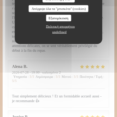
textures et présentations d'une élégance rare. Mais la beauté ne
s'arrête pas au visuel : en bouche, les associations de saveurs
Απόρριψε όλα τα "μπισκότα" (cookies)
sont parfaitement équilibrées, audacieuses, et mettent à
l'honneur des produits de saison d'une fraîcheur irréprochable.
Εξατομίκευση
Un service irréprochable et chaleureux Pour sublimer cette
Πολιτική απορρήτου
cuisine d'exception, le service se montre tout simplement
exemplaire. L'équipe fait preuve d'un grand professionalisme,
undefined
tout en restant fluide, prévenante et jamais intrusive. Entre
recommandations avisées, rythme parfait entre les plats et
attentions délicates, on se sent véritablement privilégié du
début à la fin du repas.
Alena
B
2026-07-28
- 19:00 - καλεσμένοι 2
Υπηρεσία
:
5
/5
Ατμόσφαιρα
:
5
/5
Μενού
:
5
/5
Ποιότητα / Τιμή
:
5
/5
Tout simplement délicieux ! Et un formidable accueil aussi -
je recommande 👍
Junior
P