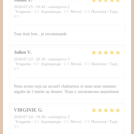
2026-07-25
- 19:45 - καλεσμένοι 2
Υπηρεσία
:
5
/5
Ατμόσφαιρα
:
5
/5
Μενού
:
5
/5
Ποιότητα / Τιμή
:
4
/5
Tout était bon , je recommande
Julien
V
2026-07-22
- 20:30 - καλεσμένοι 5
Υπηρεσία
:
5
/5
Ατμόσφαιρα
:
5
/5
Μενού
:
5
/5
Ποιότητα / Τιμή
:
4
/5
Nous avons reçu un accueil chaleureux et nous nous sommes
régalés de l’entrée au dessert. Nous y retournerons assurément.
VIRGINIE
G
2026-07-24
- 19:30 - καλεσμένοι 2
Υπηρεσία
:
5
/5
Ατμόσφαιρα
:
3
/5
Μενού
:
5
/5
Ποιότητα / Τιμή
:
5
/5