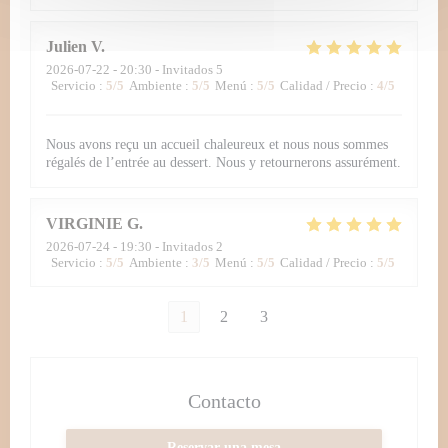
Julien
V
2026-07-22
- 20:30 - Invitados 5
Servicio
:
5
/5
Ambiente
:
5
/5
Menú
:
5
/5
Calidad / Precio
:
4
/5
Nous avons reçu un accueil chaleureux et nous nous sommes
régalés de l’entrée au dessert. Nous y retournerons assurément.
VIRGINIE
G
2026-07-24
- 19:30 - Invitados 2
Servicio
:
5
/5
Ambiente
:
3
/5
Menú
:
5
/5
Calidad / Precio
:
5
/5
1
2
3
Contacto
Reservar una mesa