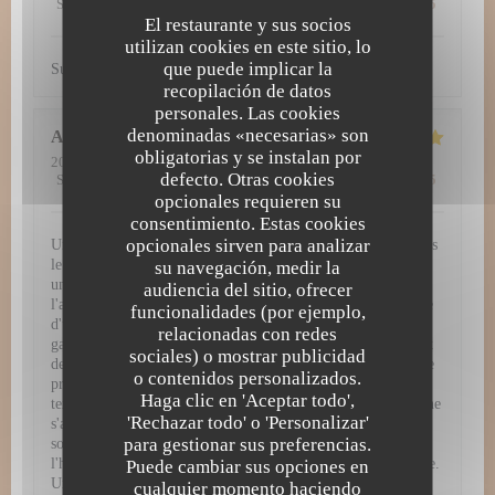
Servicio
:
5
/5
Ambiente
:
5
/5
Menú
:
5
/5
Calidad / Precio
:
5
/5
El restaurante y sus socios
utilizan cookies en este sitio, lo
que puede implicar la
Super découverte. Tout simplement excellent !
recopilación de datos
personales. Las cookies
denominadas «necesarias» son
Amy
H
obligatorias y se instalan por
2026-07-29
- 12:30 - Invitados 3
defecto. Otras cookies
Servicio
:
5
/5
Ambiente
:
5
/5
Menú
:
5
/5
Calidad / Precio
:
4
/5
opcionales requieren su
consentimiento. Estas cookies
opcionales sirven para analizar
Une expérience gastronomique d'exception à L'Atelier 28 Dès
le passage de la porte, L'Atelier 28 vous plonge dans un
su navegación, medir la
univers culinaire raffiné et inoubliable. Chaque détail, de
audiencia del sitio, ofrecer
l'ambiance chaleureuse jusqu'à la dernière bouchée, témoigne
funcionalidades (por ejemplo,
d'une passion authentique pour la haute gastronomie. Une
relacionadas con redes
gastronomie remarquable et visuelle Les assiettes servies sont
sociales) o mostrar publicidad
de véritables œuvres d'art. Chaque plat arrive dressé avec une
o contenidos personalizados.
précision chirurgicale, mêlant couleurs vibrantes, jeux de
Haga clic en 'Aceptar todo',
textures et présentations d'une élégance rare. Mais la beauté ne
'Rechazar todo' o 'Personalizar'
s'arrête pas au visuel : en bouche, les associations de saveurs
para gestionar sus preferencias.
sont parfaitement équilibrées, audacieuses, et mettent à
l'honneur des produits de saison d'une fraîcheur irréprochable.
Puede cambiar sus opciones en
Un service irréprochable et chaleureux Pour sublimer cette
cualquier momento haciendo