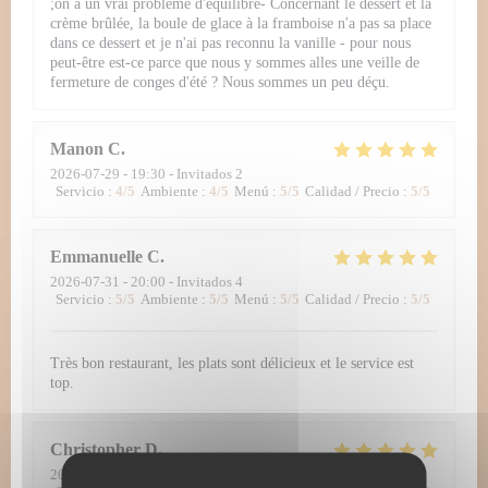
;on a un vrai problème d'équilibre- Concernant le dessert et la
crème brûlée, la boule de glace à la framboise n'a pas sa place
dans ce dessert et je n'ai pas reconnu la vanille - pour nous
peut-être est-ce parce que nous y sommes alles une veille de
fermeture de conges d'été ? Nous sommes un peu déçu.
Manon
C
2026-07-29
- 19:30 - Invitados 2
Servicio
:
4
/5
Ambiente
:
4
/5
Menú
:
5
/5
Calidad / Precio
:
5
/5
Emmanuelle
C
2026-07-31
- 20:00 - Invitados 4
Servicio
:
5
/5
Ambiente
:
5
/5
Menú
:
5
/5
Calidad / Precio
:
5
/5
Très bon restaurant, les plats sont délicieux et le service est
top.
Christopher
D
2026-07-30
- 12:30 - Invitados 2