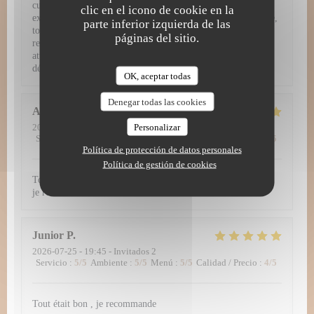
cuisine d'exception, le service se montre tout simplement
clic en el icono de cookie en la
exemplaire. L'équipe fait preuve d'un grand professionalisme,
parte inferior izquierda de las
tout en restant fluide, prévenante et jamais intrusive. Entre
páginas del sitio.
recommandations avisées, rythme parfait entre les plats et
attentions délicates, on se sent véritablement privilégié du
début à la fin du repas.
OK, aceptar todas
Denegar todas las cookies
Alena
B
Personalizar
2026-07-28
- 19:00 - Invitados 2
Servicio
:
5
/5
Ambiente
:
5
/5
Menú
:
5
/5
Calidad / Precio
:
5
/5
Política de protección de datos personales
Política de gestión de cookies
Tout simplement délicieux ! Et un formidable accueil aussi -
je recommande 👍
Junior
P
2026-07-25
- 19:45 - Invitados 2
Servicio
:
5
/5
Ambiente
:
5
/5
Menú
:
5
/5
Calidad / Precio
:
4
/5
Tout était bon , je recommande