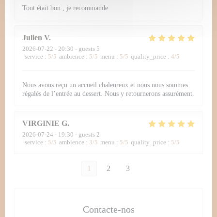
Tout était bon , je recommande
Julien
V
2026-07-22
- 20:30 - guests 5
service
:
5
/5
ambience
:
5
/5
menu
:
5
/5
quality_price
:
4
/5
Nous avons reçu un accueil chaleureux et nous nous sommes
régalés de l’entrée au dessert. Nous y retournerons assurément.
VIRGINIE
G
2026-07-24
- 19:30 - guests 2
service
:
5
/5
ambience
:
3
/5
menu
:
5
/5
quality_price
:
5
/5
1
2
3
Contacte-nos