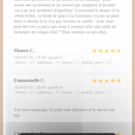
autant une accumulation de saveurs qui masquent le produit
;on a un vrai problème d'équilibre- Concernant le dessert et la
crème brûlée, la boule de glace à la framboise n'a pas sa place
dans ce dessert et je n'ai pas reconnu la vanille - pour nous
peut-être est-ce parce que nous y sommes alles une veille de
fermeture de conges d'été ? Nous sommes un peu déçu.
Manon
C
2026-07-29
- 19:30 - guests 2
service
:
4
/5
ambience
:
4
/5
menu
:
5
/5
quality_price
:
5
/5
Emmanuelle
C
2026-07-31
- 20:00 - guests 4
service
:
5
/5
ambience
:
5
/5
menu
:
5
/5
quality_price
:
5
/5
Très bon restaurant, les plats sont délicieux et le service est
top.
Christopher
D