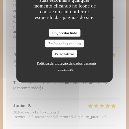
suas escolhas a qualquer
l'honneur des produits de saison d'une fraîcheur irréprochable.
momento clicando no ícone de
Un service irréprochable et chaleureux Pour sublimer cette
cookie no canto inferior
cuisine d'exception, le service se montre tout simplement
exemplaire. L'équipe fait preuve d'un grand professionalisme,
esquerdo das páginas do site.
tout en restant fluide, prévenante et jamais intrusive. Entre
recommandations avisées, rythme parfait entre les plats et
attentions délicates, on se sent véritablement privilégié du
OK, aceitar tudo
début à la fin du repas.
Proíbe todos cookies
Personalizar
Alena
B
2026-07-28
- 19:00 - guests 2
Política de proteção de dados pessoais
service
:
5
/5
ambience
:
5
/5
menu
:
5
/5
quality_price
:
5
/5
undefined
Tout simplement délicieux ! Et un formidable accueil aussi -
je recommande 👍
Junior
P
2026-07-25
- 19:45 - guests 2
service
:
5
/5
ambience
:
5
/5
menu
:
5
/5
quality_price
:
4
/5