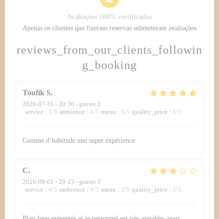
Avaliações 100% certificadas
Apenas os clientes que fizeram reservas submeteram avaliações
reviews_from_our_clients_followin
g_booking
Toufik
S
2026-07-31
- 20:30 - guests 2
service
:
5
/5
ambience
:
4
/5
menu
:
5
/5
quality_price
:
5
/5
Comme d’habitude une super expérience
C
2026-08-01
- 20:15 - guests 3
service
:
4
/5
ambience
:
4
/5
menu
:
3
/5
quality_price
:
3
/5
Plats bien présentés et le personnel est très aimable- pour