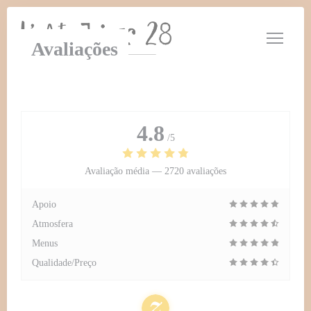
Painel de Gerenciamento de Cookies
Avaliações
4.8
/5
Avaliação média —
2720 avaliações
Apoio
Atmosfera
Menus
Qualidade/Preço