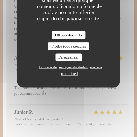
suas escolhas a qualquer
l'honneur des produits de saison d'une fraîcheur irréprochable.
momento clicando no ícone de
Un service irréprochable et chaleureux Pour sublimer cette
cookie no canto inferior
cuisine d'exception, le service se montre tout simplement
exemplaire. L'équipe fait preuve d'un grand professionalisme,
esquerdo das páginas do site.
tout en restant fluide, prévenante et jamais intrusive. Entre
recommandations avisées, rythme parfait entre les plats et
attentions délicates, on se sent véritablement privilégié du
OK, aceitar tudo
début à la fin du repas.
Proíbe todos cookies
Personalizar
Alena
B
2026-07-28
- 19:00 - guests 2
Política de proteção de dados pessoais
service
:
5
/5
ambience
:
5
/5
menu
:
5
/5
quality_price
:
5
/5
undefined
Tout simplement délicieux ! Et un formidable accueil aussi -
je recommande 👍
Junior
P
2026-07-25
- 19:45 - guests 2
service
:
5
/5
ambience
:
5
/5
menu
:
5
/5
quality_price
:
4
/5