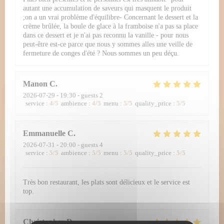
autant une accumulation de saveurs qui masquent le produit
;on a un vrai problème d'équilibre- Concernant le dessert et la
crème brûlée, la boule de glace à la framboise n'a pas sa place
dans ce dessert et je n'ai pas reconnu la vanille - pour nous
peut-être est-ce parce que nous y sommes alles une veille de
fermeture de conges d'été ? Nous sommes un peu déçu.
Manon
C
2026-07-29
- 19:30 - guests 2
service
:
4
/5
ambience
:
4
/5
menu
:
5
/5
quality_price
:
5
/5
Emmanuelle
C
2026-07-31
- 20:00 - guests 4
service
:
5
/5
ambience
:
5
/5
menu
:
5
/5
quality_price
:
5
/5
Très bon restaurant, les plats sont délicieux et le service est
top.
Christopher
D