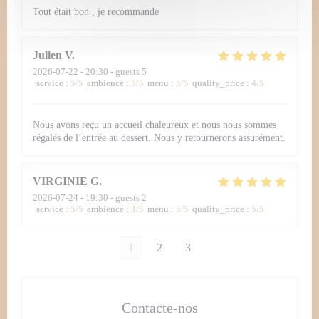
Tout était bon , je recommande
Julien
V
2026-07-22
- 20:30 - guests 5
service
:
5
/5
ambience
:
5
/5
menu
:
5
/5
quality_price
:
4
/5
Nous avons reçu un accueil chaleureux et nous nous sommes
régalés de l’entrée au dessert. Nous y retournerons assurément.
VIRGINIE
G
2026-07-24
- 19:30 - guests 2
service
:
5
/5
ambience
:
3
/5
menu
:
5
/5
quality_price
:
5
/5
1
2
3
Contacte-nos