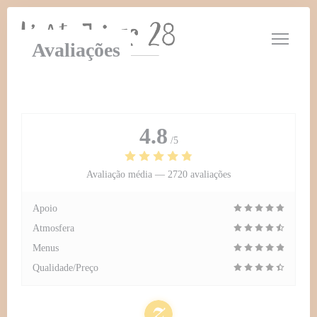
Painel de Gerenciamento de Cookies
Avaliações
4.8
/5
Avaliação média —
2720 avaliações
Apoio
Atmosfera
Menus
Qualidade/Preço