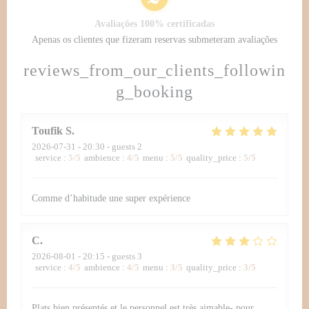
Avaliações 100% certificadas
Apenas os clientes que fizeram reservas submeteram avaliações
reviews_from_our_clients_followin
g_booking
Toufik
S
2026-07-31
- 20:30 - guests 2
service
:
5
/5
ambience
:
4
/5
menu
:
5
/5
quality_price
:
5
/5
Comme d’habitude une super expérience
C
2026-08-01
- 20:15 - guests 3
service
:
4
/5
ambience
:
4
/5
menu
:
3
/5
quality_price
:
3
/5
Plats bien présentés et le personnel est très aimable- pour