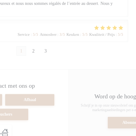
eureux et nous nous sommes régalés de l’entrée au dessert. Nous y
Service
:
5
/5
Atmosfeer
:
3
/5
Keuken
:
5
/5
Kwaliteit / Prijs
:
5
/5
1
2
3
ct met ons op
Word op de hoo
Afhaal
Schrijf je in op onze nieuwsbrief om 
marketingaanbiedingen per e-m
uchers
Abonne