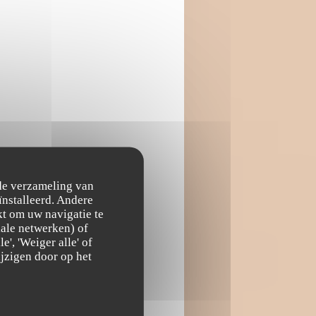
 de verzameling van
ïnstalleerd. Andere
t om uw navigatie te
ciale netwerken) of
', 'Weiger alle' of
jzigen door op het