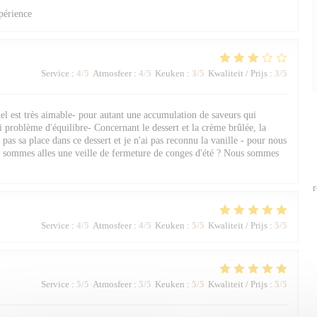
périence
Service
:
4
/5
Atmosfeer
:
4
/5
Keuken
:
3
/5
Kwaliteit / Prijs
:
3
/5
nel est très aimable- pour autant une accumulation de saveurs qui
i problème d'équilibre- Concernant le dessert et la crème brûlée, la
 pas sa place dans ce dessert et je n'ai pas reconnu la vanille - pour nous
 y sommes alles une veille de fermeture de conges d'été ? Nous sommes
r
Service
:
4
/5
Atmosfeer
:
4
/5
Keuken
:
5
/5
Kwaliteit / Prijs
:
5
/5
Service
:
5
/5
Atmosfeer
:
5
/5
Keuken
:
5
/5
Kwaliteit / Prijs
:
5
/5