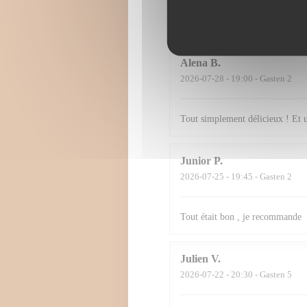
fluide, prévenante et jamais intr
attentions délicates, on se sent v
Alena
B
2026-07-28
- 19:00 - Gasten 2
Tout simplement délicieux ! Et 
Junior
P
2026-07-25
- 19:45 - Gasten 2
Tout était bon , je recommande
Julien
V
2026-07-22
- 20:30 - Gasten 5