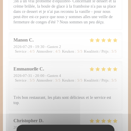
;on a un vrai problème d'équilibre- Concernant le dessert et la
crème brûlée, la boule de glace à la framboise n'a pas sa place
dans ce dessert et je n'ai pas reconnu la vanille - pour nous
peut-être est-ce parce que nous y sommes alles une veille de
fermeture de conges d'été ? Nous sommes un peu déçu.
Manon
C
2026-07-29
- 19:30 - Gasten 2
Service
:
4
/5
Atmosfeer
:
4
/5
Keuken
:
5
/5
Kwaliteit / Prijs
:
5
/5
Emmanuelle
C
2026-07-31
- 20:00 - Gasten 4
Service
:
5
/5
Atmosfeer
:
5
/5
Keuken
:
5
/5
Kwaliteit / Prijs
:
5
/5
Très bon restaurant, les plats sont délicieux et le service est
top.
Christopher
D
2026-07-30
- 12:30 - Gasten 2