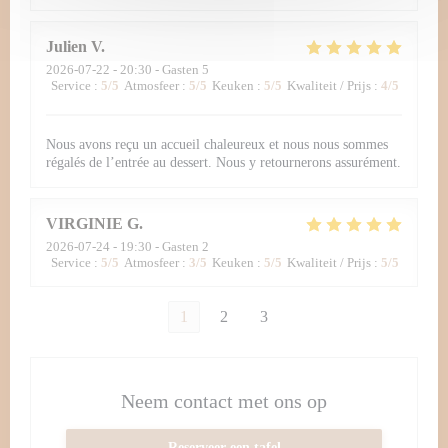
Julien
V
2026-07-22
- 20:30 - Gasten 5
Service
:
5
/5
Atmosfeer
:
5
/5
Keuken
:
5
/5
Kwaliteit / Prijs
:
4
/5
Nous avons reçu un accueil chaleureux et nous nous sommes
régalés de l’entrée au dessert. Nous y retournerons assurément.
VIRGINIE
G
2026-07-24
- 19:30 - Gasten 2
Service
:
5
/5
Atmosfeer
:
3
/5
Keuken
:
5
/5
Kwaliteit / Prijs
:
5
/5
1
2
3
Neem contact met ons op
Reserveer een tafel