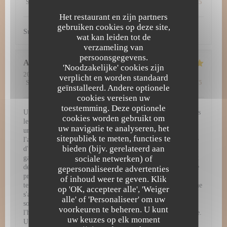
Service
:
5
/5
Atmosfeer
:
5
/5
Keuken
:
5
/5
Kwaliteit / Prijs
:
5
/5
Het restaurant en zijn partners
gebruiken cookies op deze site,
Super découverte. Tout simplement excellent !
wat kan leiden tot de
verzameling van
persoonsgegevens.
Amy
H
'Noodzakelijke' cookies zijn
2026-07-29
- 12:30 - Gasten 3
verplicht en worden standaard
Service
:
5
/5
Atmosfeer
:
5
/5
Keuken
:
5
/5
Kwaliteit / Prijs
:
4
/5
geïnstalleerd. Andere optionele
cookies vereisen uw
toestemming. Deze optionele
Une expérience gastronomique d'exception à L'Atelier 28 Dès
cookies worden gebruikt om
le passage de la porte, L'Atelier 28 vous plonge dans un
uw navigatie te analyseren, het
univers culinaire raffiné et inoubliable. Chaque détail, de
sitepubliek te meten, functies te
l'ambiance chaleureuse jusqu'à la dernière bouchée, témoigne
bieden (bijv. gerelateerd aan
d'une passion authentique pour la haute gastronomie. Une
sociale netwerken) of
gastronomie remarquable et visuelle Les assiettes servies sont
de véritables œuvres d'art. Chaque plat arrive dressé avec une
gepersonaliseerde advertenties
précision chirurgicale, mêlant couleurs vibrantes, jeux de
of inhoud weer te geven. Klik
textures et présentations d'une élégance rare. Mais la beauté ne
op 'OK, accepteer alle', 'Weiger
s'arrête pas au visuel : en bouche, les associations de saveurs
alle' of 'Personaliseer' om uw
sont parfaitement équilibrées, audacieuses, et mettent à
voorkeuren te beheren. U kunt
l'honneur des produits de saison d'une fraîcheur irréprochable.
uw keuzes op elk moment
Un service irréprochable et chaleureux Pour sublimer cette