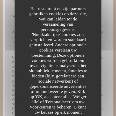
Service
:
5
/5
Atmosfeer
:
5
/5
Keuken
:
5
/5
Kwaliteit / Prijs
:
5
/5
Het restaurant en zijn partners
gebruiken cookies op deze site,
Super découverte. Tout simplement excellent !
wat kan leiden tot de
verzameling van
persoonsgegevens.
Amy
H
'Noodzakelijke' cookies zijn
2026-07-29
- 12:30 - Gasten 3
verplicht en worden standaard
Service
:
5
/5
Atmosfeer
:
5
/5
Keuken
:
5
/5
Kwaliteit / Prijs
:
4
/5
geïnstalleerd. Andere optionele
cookies vereisen uw
toestemming. Deze optionele
Une expérience gastronomique d'exception à L'Atelier 28 Dès
cookies worden gebruikt om
le passage de la porte, L'Atelier 28 vous plonge dans un
uw navigatie te analyseren, het
univers culinaire raffiné et inoubliable. Chaque détail, de
sitepubliek te meten, functies te
l'ambiance chaleureuse jusqu'à la dernière bouchée, témoigne
bieden (bijv. gerelateerd aan
d'une passion authentique pour la haute gastronomie. Une
sociale netwerken) of
gastronomie remarquable et visuelle Les assiettes servies sont
de véritables œuvres d'art. Chaque plat arrive dressé avec une
gepersonaliseerde advertenties
précision chirurgicale, mêlant couleurs vibrantes, jeux de
of inhoud weer te geven. Klik
textures et présentations d'une élégance rare. Mais la beauté ne
op 'OK, accepteer alle', 'Weiger
s'arrête pas au visuel : en bouche, les associations de saveurs
alle' of 'Personaliseer' om uw
sont parfaitement équilibrées, audacieuses, et mettent à
voorkeuren te beheren. U kunt
l'honneur des produits de saison d'une fraîcheur irréprochable.
uw keuzes op elk moment
Un service irréprochable et chaleureux Pour sublimer cette