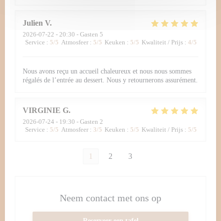
Julien
V
2026-07-22
- 20:30 - Gasten 5
Service
:
5
/5
Atmosfeer
:
5
/5
Keuken
:
5
/5
Kwaliteit / Prijs
:
4
/5
Nous avons reçu un accueil chaleureux et nous nous sommes
régalés de l’entrée au dessert. Nous y retournerons assurément.
VIRGINIE
G
2026-07-24
- 19:30 - Gasten 2
Service
:
5
/5
Atmosfeer
:
3
/5
Keuken
:
5
/5
Kwaliteit / Prijs
:
5
/5
1
2
3
Neem contact met ons op
Reserveer een tafel