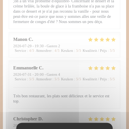
;on a un vrai problème d'équilibre- Concernant le dessert et la
crème brûlée, la boule de glace à la framboise n'a pas sa place
dans ce dessert et je n'ai pas reconnu la vanille - pour nous
peut-être est-ce parce que nous y sommes alles une veille de
fermeture de conges d'été ? Nous sommes un peu déçu.
Manon
C
2026-07-29
- 19:30 - Gasten 2
Service
:
4
/5
Atmosfeer
:
4
/5
Keuken
:
5
/5
Kwaliteit / Prijs
:
5
/5
Emmanuelle
C
2026-07-31
- 20:00 - Gasten 4
Service
:
5
/5
Atmosfeer
:
5
/5
Keuken
:
5
/5
Kwaliteit / Prijs
:
5
/5
Très bon restaurant, les plats sont délicieux et le service est
top.
Christopher
D
2026-07-30
- 12:30 - Gasten 2