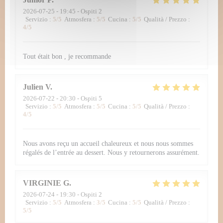
2026-07-25
- 19:45 - Ospiti 2
Servizio
:
5
/5
Atmosfera
:
5
/5
Cucina
:
5
/5
Qualità / Prezzo
:
4
/5
Tout était bon , je recommande
Julien
V
2026-07-22
- 20:30 - Ospiti 5
Servizio
:
5
/5
Atmosfera
:
5
/5
Cucina
:
5
/5
Qualità / Prezzo
:
4
/5
Nous avons reçu un accueil chaleureux et nous nous sommes
régalés de l’entrée au dessert. Nous y retournerons assurément.
VIRGINIE
G
2026-07-24
- 19:30 - Ospiti 2
Servizio
:
5
/5
Atmosfera
:
3
/5
Cucina
:
5
/5
Qualità / Prezzo
:
5
/5