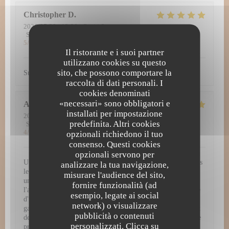
Christopher
D
2026-07-30
- 12:30 - Ospiti 2
Servizio
:
5
/5
Atmosfera
:
5
/5
Cucina
:
5
/5
Qualità / Prezzo
:
5
/5
Il ristorante e i suoi partner
utilizzano cookies su questo
sito, che possono comportare la
Super découverte. Tout simplement excellent !
raccolta di dati personali. I
cookies denominati
«necessari» sono obbligatori e
Amy
H
installati per impostazione
2026-07-29
- 12:30 - Ospiti 3
predefinita. Altri cookies
Servizio
:
5
/5
Atmosfera
:
5
/5
Cucina
:
5
/5
Qualità / Prezzo
:
4
/5
opzionali richiedono il tuo
consenso. Questi cookies
opzionali servono per
Une expérience gastronomique d'exception à L'Atelier 28 Dès
analizzare la tua navigazione,
le passage de la porte, L'Atelier 28 vous plonge dans un
misurare l'audience del sito,
univers culinaire raffiné et inoubliable. Chaque détail, de
fornire funzionalità (ad
l'ambiance chaleureuse jusqu'à la dernière bouchée, témoigne
esempio, legate ai social
d'une passion authentique pour la haute gastronomie. Une
network) o visualizzare
gastronomie remarquable et visuelle Les assiettes servies sont
pubblicità o contenuti
de véritables œuvres d'art. Chaque plat arrive dressé avec une
personalizzati. Clicca su
précision chirurgicale, mêlant couleurs vibrantes, jeux de