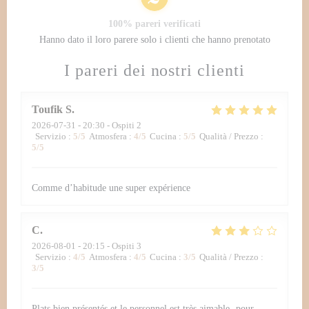
100% pareri verificati
Hanno dato il loro parere solo i clienti che hanno prenotato
I pareri dei nostri clienti
Toufik
S
2026-07-31
- 20:30 - Ospiti 2
Servizio
:
5
/5
Atmosfera
:
4
/5
Cucina
:
5
/5
Qualità / Prezzo
:
5
/5
Comme d’habitude une super expérience
C
2026-08-01
- 20:15 - Ospiti 3
Servizio
:
4
/5
Atmosfera
:
4
/5
Cucina
:
3
/5
Qualità / Prezzo
:
3
/5
Plats bien présentés et le personnel est très aimable- pour