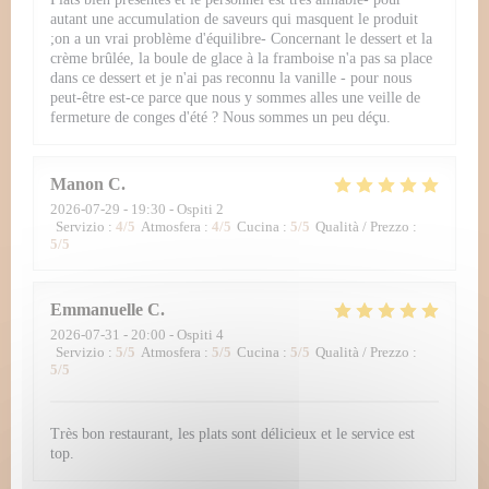
autant une accumulation de saveurs qui masquent le produit
;on a un vrai problème d'équilibre- Concernant le dessert et la
crème brûlée, la boule de glace à la framboise n'a pas sa place
dans ce dessert et je n'ai pas reconnu la vanille - pour nous
peut-être est-ce parce que nous y sommes alles une veille de
fermeture de conges d'été ? Nous sommes un peu déçu.
Manon
C
2026-07-29
- 19:30 - Ospiti 2
Servizio
:
4
/5
Atmosfera
:
4
/5
Cucina
:
5
/5
Qualità / Prezzo
:
5
/5
Emmanuelle
C
2026-07-31
- 20:00 - Ospiti 4
Servizio
:
5
/5
Atmosfera
:
5
/5
Cucina
:
5
/5
Qualità / Prezzo
:
5
/5
Très bon restaurant, les plats sont délicieux et le service est
top.