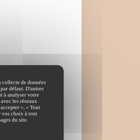
la collecte de données
 par défaut. D'autres
t à analyser votre
n avec les réseaux
 accepter », « Tout
 vos choix à tout
ages du site.