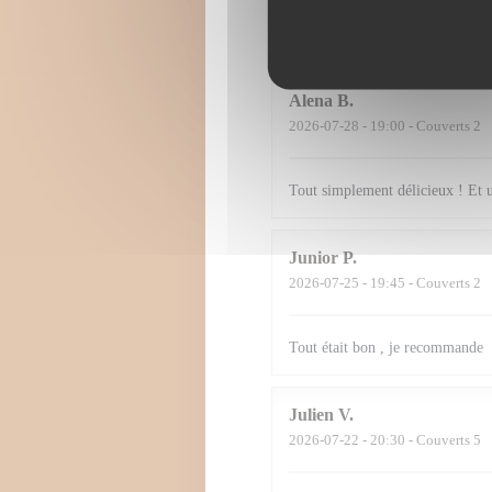
fluide, prévenante et jamais intr
attentions délicates, on se sent v
Alena
B
2026-07-28
- 19:00 - Couverts 2
Tout simplement délicieux ! Et 
Junior
P
2026-07-25
- 19:45 - Couverts 2
Tout était bon , je recommande
Julien
V
2026-07-22
- 20:30 - Couverts 5