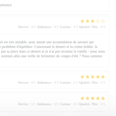
périence
Service
:
4
/5
Ambiance
:
4
/5
Cuisine
:
3
/5
Qualité / Prix
:
3
/5
nel est très aimable- pour autant une accumulation de saveurs qui
i problème d'équilibre- Concernant le dessert et la crème brûlée, la
 pas sa place dans ce dessert et je n'ai pas reconnu la vanille - pour nous
 y sommes alles une veille de fermeture de conges d'été ? Nous sommes
Service
:
4
/5
Ambiance
:
4
/5
Cuisine
:
5
/5
Qualité / Prix
:
5
/5
Service
:
5
/5
Ambiance
:
5
/5
Cuisine
:
5
/5
Qualité / Prix
:
5
/5