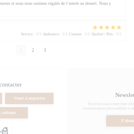
eureux et nous nous sommes régalés de l’entrée au dessert. Nous y
Service
:
5
/5
Ambiance
:
3
/5
Cuisine
:
5
/5
Qualité / Prix
:
5
/5
1
2
3
contacter
Newsle
Vente à emporter
Inscrivez-vous à notre lettre d'i
communications personnalisées et des
 cadeaux
S'abon