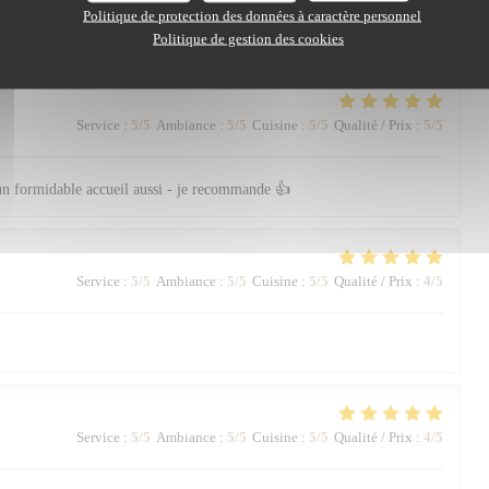
usive. Entre recommandations avisées, rythme parfait entre les plats et
Politique de protection des données à caractère personnel
éritablement privilégié du début à la fin du repas.
Politique de gestion des cookies
Service
:
5
/5
Ambiance
:
5
/5
Cuisine
:
5
/5
Qualité / Prix
:
5
/5
un formidable accueil aussi - je recommande 👍
Service
:
5
/5
Ambiance
:
5
/5
Cuisine
:
5
/5
Qualité / Prix
:
4
/5
Service
:
5
/5
Ambiance
:
5
/5
Cuisine
:
5
/5
Qualité / Prix
:
4
/5