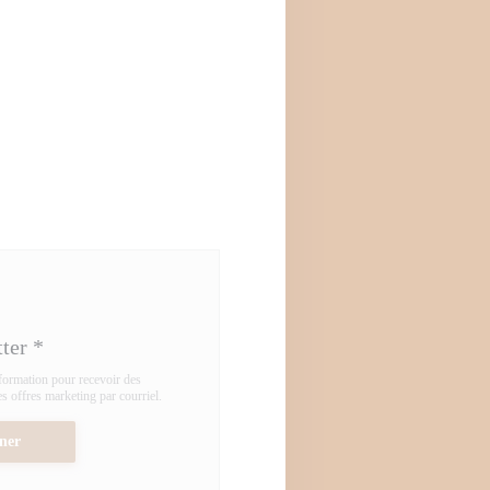
tter
*
nformation pour recevoir des
 offres marketing par courriel.
ner