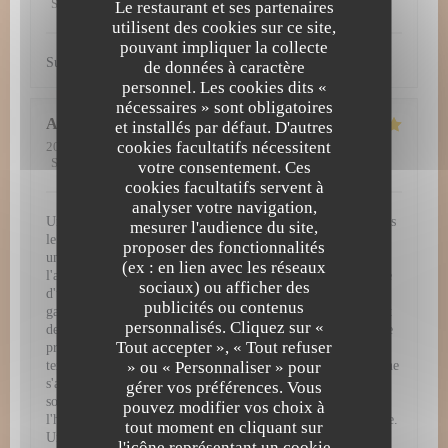
Service
:
5
/5
Ambiance
:
5
/5
Cuisine
:
5
/5
Qualité / Prix
:
5
/5
Le restaurant et ses partenaires
utilisent des cookies sur ce site,
pouvant impliquer la collecte
Super découverte. Tout simplement excellent !
de données à caractère
personnel. Les cookies dits «
nécessaires » sont obligatoires
Amy
H
et installés par défaut. D'autres
cookies facultatifs nécessitent
2026-07-29
- 12:30 - Couverts 3
Service
:
5
/5
Ambiance
:
5
/5
Cuisine
:
5
/5
Qualité / Prix
:
4
/5
votre consentement. Ces
cookies facultatifs servent à
analyser votre navigation,
Une expérience gastronomique d'exception à L'Atelier 28 Dès
mesurer l'audience du site,
le passage de la porte, L'Atelier 28 vous plonge dans un
proposer des fonctionnalités
univers culinaire raffiné et inoubliable. Chaque détail, de
(ex : en lien avec les réseaux
l'ambiance chaleureuse jusqu'à la dernière bouchée, témoigne
sociaux) ou afficher des
d'une passion authentique pour la haute gastronomie. Une
publicités ou contenus
gastronomie remarquable et visuelle Les assiettes servies sont
personnalisés. Cliquez sur «
de véritables œuvres d'art. Chaque plat arrive dressé avec une
Tout accepter », « Tout refuser
précision chirurgicale, mêlant couleurs vibrantes, jeux de
» ou « Personnaliser » pour
textures et présentations d'une élégance rare. Mais la beauté ne
s'arrête pas au visuel : en bouche, les associations de saveurs
gérer vos préférences. Vous
sont parfaitement équilibrées, audacieuses, et mettent à
pouvez modifier vos choix à
l'honneur des produits de saison d'une fraîcheur irréprochable.
tout moment en cliquant sur
Un service irréprochable et chaleureux Pour sublimer cette
l'icône représentant un cookie