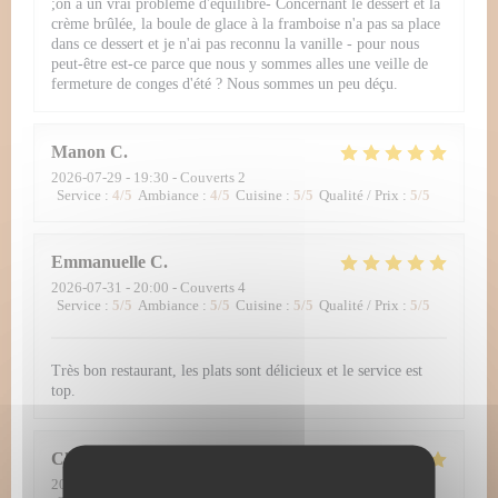
;on a un vrai problème d'équilibre- Concernant le dessert et la
crème brûlée, la boule de glace à la framboise n'a pas sa place
dans ce dessert et je n'ai pas reconnu la vanille - pour nous
peut-être est-ce parce que nous y sommes alles une veille de
fermeture de conges d'été ? Nous sommes un peu déçu.
Manon
C
2026-07-29
- 19:30 - Couverts 2
Service
:
4
/5
Ambiance
:
4
/5
Cuisine
:
5
/5
Qualité / Prix
:
5
/5
Emmanuelle
C
2026-07-31
- 20:00 - Couverts 4
Service
:
5
/5
Ambiance
:
5
/5
Cuisine
:
5
/5
Qualité / Prix
:
5
/5
Très bon restaurant, les plats sont délicieux et le service est
top.
Christopher
D
2026-07-30
- 12:30 - Couverts 2