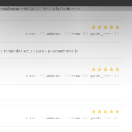
usive. Entre recommandations avisées, rythme parfait entre les plats et
éritablement privilégié du début à la fin du repas.
service
:
5
/5
ambience
:
5
/5
menu
:
5
/5
quality_price
:
5
/5
un formidable accueil aussi - je recommande 👍
service
:
5
/5
ambience
:
5
/5
menu
:
5
/5
quality_price
:
4
/5
service
:
5
/5
ambience
:
5
/5
menu
:
5
/5
quality_price
:
4
/5