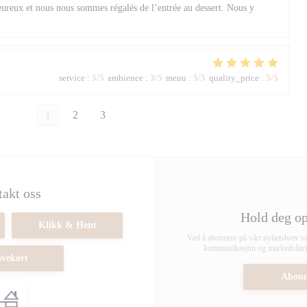
eureux et nous nous sommes régalés de l’entrée au dessert. Nous y
service
:
5
/5
ambience
:
3
/5
menu
:
5
/5
quality_price
:
5
/5
1
2
3
akt oss
Hold deg o
Klikk & Hent
Ved å abonnere på vårt nyhetsbrev sa
kommunikasjon og markedsføring
vekort
Abonn