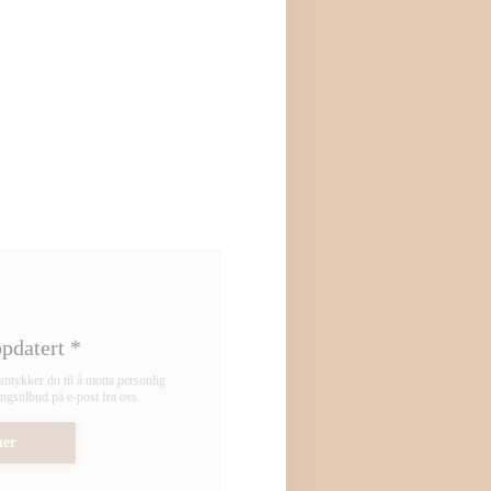
ppdatert
*
mtykker du til å motta personlig
stilbud på e-post fra oss.
er