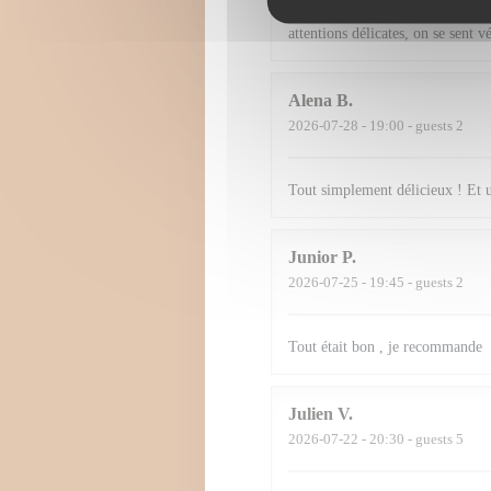
fluide, prévenante et jamais intr
attentions délicates, on se sent v
Alena
B
2026-07-28
- 19:00 - guests 2
Tout simplement délicieux ! Et 
Junior
P
2026-07-25
- 19:45 - guests 2
Tout était bon , je recommande
Julien
V
2026-07-22
- 20:30 - guests 5