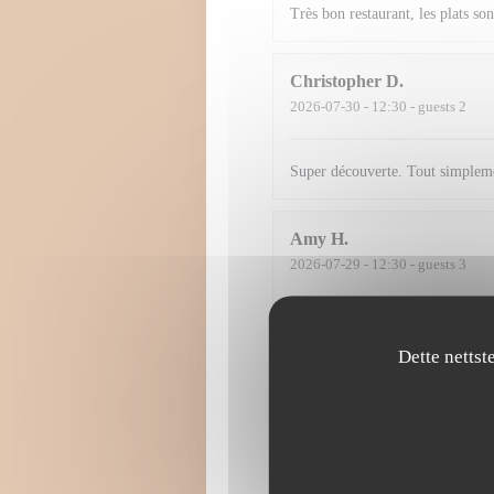
Très bon restaurant, les plats son
Christopher
D
2026-07-30
- 12:30 - guests 2
Super découverte. Tout simpleme
Amy
H
2026-07-29
- 12:30 - guests 3
Une expérience gastronomique d'e
plonge dans un univers culinaire 
Dette nettst
la dernière bouchée, témoigne d
remarquable et visuelle Les assie
avec une précision chirurgicale, 
élégance rare. Mais la beauté ne 
parfaitement équilibrées, audacie
irréprochable. Un service irrépro
se montre tout simplement exempl