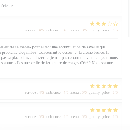
périence
service
:
4
/5
ambience
:
4
/5
menu
:
3
/5
quality_price
:
3
/5
nel est très aimable- pour autant une accumulation de saveurs qui
i problème d'équilibre- Concernant le dessert et la crème brûlée, la
 pas sa place dans ce dessert et je n'ai pas reconnu la vanille - pour nous
 y sommes alles une veille de fermeture de conges d'été ? Nous sommes
service
:
4
/5
ambience
:
4
/5
menu
:
5
/5
quality_price
:
5
/5
service
:
5
/5
ambience
:
5
/5
menu
:
5
/5
quality_price
:
5
/5