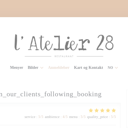
Menyer
Bilder
Anmeldelser
Kart og Kontakt
NO
m_our_clients_following_booking
service
:
5
/5
ambience
:
4
/5
menu
:
5
/5
quality_price
:
5
/5