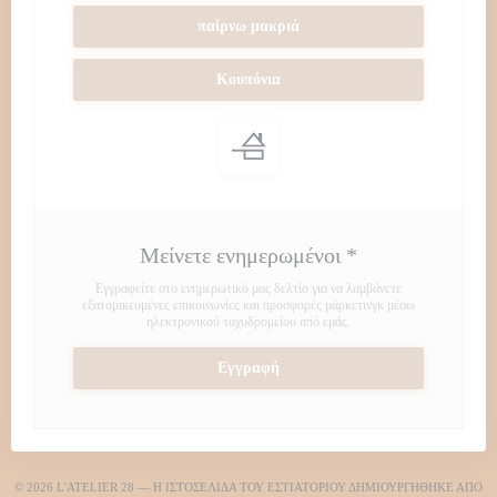
παίρνω μακριά
Κουπόνια
Μείνετε ενημερωμένοι
*
Εγγραφείτε στο ενημερωτικό μας δελτίο για να λαμβάνετε
εξατομικευμένες επικοινωνίες και προσφορές μάρκετινγκ μέσω
ηλεκτρονικού ταχυδρομείου από εμάς.
Εγγραφή
© 2026 L'ATELIER 28 — Η ΙΣΤΟΣΕΛΊΔΑ ΤΟΥ ΕΣΤΙΑΤΟΡΊΟΥ ΔΗΜΙΟΥΡΓΉΘΗΚΕ ΑΠΌ