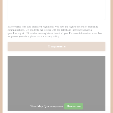
In accordance with data protection regulations, you have the right to opt out of marketing
communications. UK residents can register with the Telephone Preference Service at
tpsonline.org.uk
. US residents can register at
donotcall.gov
. For more information about how
we process your data, please see our
privacy policy
.
Waze Map Деактивирован.
Позволить