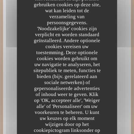
Teller service, Private Hire, WIFI
gebruiken cookies op deze site,
wat kan leiden tot de
Betaalmethoden
verzameling van
Apple Pay, Paiement Sans ContactPaiement Sans
persoonsgegevens.
Contact, American Express, NL - restaurant van Titres
'Noodzakelijke' cookies zijn
(uniquement le midi), Eurocard / Mastercard, Contant
verplicht en worden standaard
geld, Visa, Debetkaart
geïnstalleerd. Andere optionele
cookies vereisen uw
toestemming. Deze optionele
cookies worden gebruikt om
Openingstijden
uw navigatie te analyseren, het
sitepubliek te meten, functies te
bieden (bijv. gerelateerd aan
Maandag
Gesloten
sociale netwerken) of
gepersonaliseerde advertenties
of inhoud weer te geven. Klik
Dinsdag
19:00 - 22:00 *
op 'OK, accepteer alle', 'Weiger
alle' of 'Personaliseer' om uw
Woe
-
Zat
12:00 - 14:30 *
19:00 - 22:00 *
•
voorkeuren te beheren. U kunt
uw keuzes op elk moment
Zondag
Gesloten
wijzigen door op het
cookiepictogram linksonder op