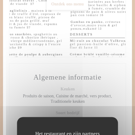
Ontdek ons menu
Algemene informatie
Keuken
Produits de saison, Cuisine de marché, vers product,
Traditionele keuken
Soort bedrijf
Bistronomie
Diensten
Het restaurant en zijn partners