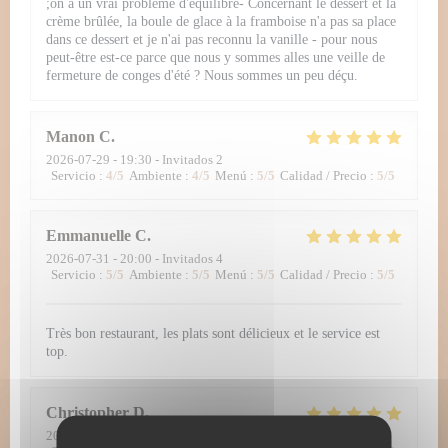
;on a un vrai problème d'équilibre- Concernant le dessert et la
crème brûlée, la boule de glace à la framboise n'a pas sa place
dans ce dessert et je n'ai pas reconnu la vanille - pour nous
peut-être est-ce parce que nous y sommes alles une veille de
fermeture de conges d'été ? Nous sommes un peu déçu.
Manon
C
2026-07-29
- 19:30 - Invitados 2
Servicio
:
4
/5
Ambiente
:
4
/5
Menú
:
5
/5
Calidad / Precio
:
5
/5
Emmanuelle
C
2026-07-31
- 20:00 - Invitados 4
Servicio
:
5
/5
Ambiente
:
5
/5
Menú
:
5
/5
Calidad / Precio
:
5
/5
Très bon restaurant, les plats sont délicieux et le service est
top.
Christopher
D
2026-07-30
- 12:30 - Invitados 2