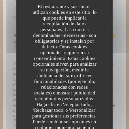
Servicio
:
5
/5
Ambiente
:
5
/5
Menú
:
5
/5
Calidad / Precio
:
5
/5
El restaurante y sus socios
utilizan cookies en este sitio, lo
que puede implicar la
Super découverte. Tout simplement excellent !
recopilación de datos
personales. Las cookies
denominadas «necesarias» son
Amy
H
obligatorias y se instalan por
2026-07-29
- 12:30 - Invitados 3
defecto. Otras cookies
Servicio
:
5
/5
Ambiente
:
5
/5
Menú
:
5
/5
Calidad / Precio
:
4
/5
opcionales requieren su
consentimiento. Estas cookies
opcionales sirven para analizar
Une expérience gastronomique d'exception à L'Atelier 28 Dès
le passage de la porte, L'Atelier 28 vous plonge dans un
su navegación, medir la
univers culinaire raffiné et inoubliable. Chaque détail, de
audiencia del sitio, ofrecer
l'ambiance chaleureuse jusqu'à la dernière bouchée, témoigne
funcionalidades (por ejemplo,
d'une passion authentique pour la haute gastronomie. Une
relacionadas con redes
gastronomie remarquable et visuelle Les assiettes servies sont
sociales) o mostrar publicidad
de véritables œuvres d'art. Chaque plat arrive dressé avec une
o contenidos personalizados.
précision chirurgicale, mêlant couleurs vibrantes, jeux de
Haga clic en 'Aceptar todo',
textures et présentations d'une élégance rare. Mais la beauté ne
'Rechazar todo' o 'Personalizar'
s'arrête pas au visuel : en bouche, les associations de saveurs
para gestionar sus preferencias.
sont parfaitement équilibrées, audacieuses, et mettent à
l'honneur des produits de saison d'une fraîcheur irréprochable.
Puede cambiar sus opciones en
Un service irréprochable et chaleureux Pour sublimer cette
cualquier momento haciendo