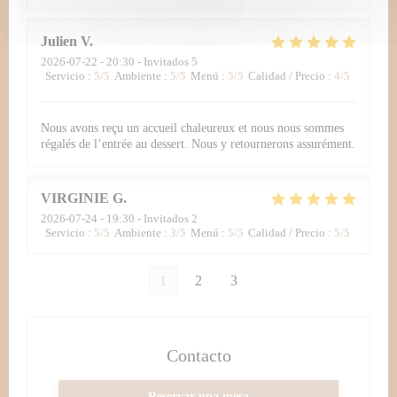
Julien
V
2026-07-22
- 20:30 - Invitados 5
Servicio
:
5
/5
Ambiente
:
5
/5
Menú
:
5
/5
Calidad / Precio
:
4
/5
Nous avons reçu un accueil chaleureux et nous nous sommes
régalés de l’entrée au dessert. Nous y retournerons assurément.
VIRGINIE
G
2026-07-24
- 19:30 - Invitados 2
Servicio
:
5
/5
Ambiente
:
3
/5
Menú
:
5
/5
Calidad / Precio
:
5
/5
1
2
3
Contacto
Reservar una mesa