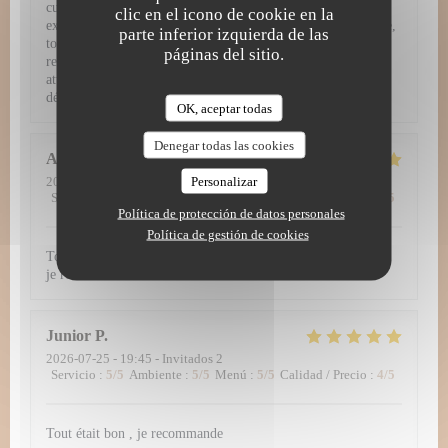
cuisine d'exception, le service se montre tout simplement
clic en el icono de cookie en la
exemplaire. L'équipe fait preuve d'un grand professionalisme,
parte inferior izquierda de las
tout en restant fluide, prévenante et jamais intrusive. Entre
páginas del sitio.
recommandations avisées, rythme parfait entre les plats et
attentions délicates, on se sent véritablement privilégié du
début à la fin du repas.
OK, aceptar todas
Denegar todas las cookies
Alena
B
Personalizar
2026-07-28
- 19:00 - Invitados 2
Servicio
:
5
/5
Ambiente
:
5
/5
Menú
:
5
/5
Calidad / Precio
:
5
/5
Política de protección de datos personales
Política de gestión de cookies
Tout simplement délicieux ! Et un formidable accueil aussi -
je recommande 👍
Junior
P
2026-07-25
- 19:45 - Invitados 2
Servicio
:
5
/5
Ambiente
:
5
/5
Menú
:
5
/5
Calidad / Precio
:
4
/5
Tout était bon , je recommande