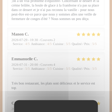
;on a un vrai problème d'équilibre- Concernant le dessert et la
crème brûlée, la boule de glace à la framboise n'a pas sa place
dans ce dessert et je n'ai pas reconnu la vanille - pour nous
peut-être est-ce parce que nous y sommes alles une veille de
fermeture de conges d'été ? Nous sommes un peu déçu.
Manon
C
2026-07-29
- 19:30 - Couverts 2
Service
:
4
/5
Ambiance
:
4
/5
Cuisine
:
5
/5
Qualité / Prix
:
5
/5
Emmanuelle
C
2026-07-31
- 20:00 - Couverts 4
Service
:
5
/5
Ambiance
:
5
/5
Cuisine
:
5
/5
Qualité / Prix
:
5
/5
Très bon restaurant, les plats sont délicieux et le service est
top.
Christopher
D
2026-07-30
- 12:30 - Couverts 2