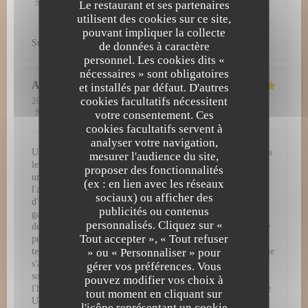
Service
:
5
/5
Ambiance
:
5
/5
Cuisine
:
5
/5
Qualité / Prix
:
5
/5
Le restaurant et ses partenaires
utilisent des cookies sur ce site,
pouvant impliquer la collecte
Super découverte. Tout simplement excellent !
de données à caractère
personnel. Les cookies dits «
nécessaires » sont obligatoires
Amy
H
et installés par défaut. D'autres
cookies facultatifs nécessitent
2026-07-29
- 12:30 - Couverts 3
Service
:
5
/5
Ambiance
:
5
/5
Cuisine
:
5
/5
Qualité / Prix
:
4
/5
votre consentement. Ces
cookies facultatifs servent à
analyser votre navigation,
Une expérience gastronomique d'exception à L'Atelier 28 Dès
mesurer l'audience du site,
le passage de la porte, L'Atelier 28 vous plonge dans un
proposer des fonctionnalités
univers culinaire raffiné et inoubliable. Chaque détail, de
(ex : en lien avec les réseaux
l'ambiance chaleureuse jusqu'à la dernière bouchée, témoigne
sociaux) ou afficher des
d'une passion authentique pour la haute gastronomie. Une
publicités ou contenus
gastronomie remarquable et visuelle Les assiettes servies sont
personnalisés. Cliquez sur «
de véritables œuvres d'art. Chaque plat arrive dressé avec une
Tout accepter », « Tout refuser
précision chirurgicale, mêlant couleurs vibrantes, jeux de
» ou « Personnaliser » pour
textures et présentations d'une élégance rare. Mais la beauté ne
s'arrête pas au visuel : en bouche, les associations de saveurs
gérer vos préférences. Vous
sont parfaitement équilibrées, audacieuses, et mettent à
pouvez modifier vos choix à
l'honneur des produits de saison d'une fraîcheur irréprochable.
tout moment en cliquant sur
Un service irréprochable et chaleureux Pour sublimer cette
l'icône représentant un cookie